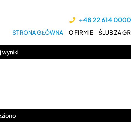
+48 22 614 0000
Przeskocz do treści
STRONA GŁÓWNA
O FIRMIE
ŚLUB ZA G
ZESPÓŁ
uj wyniki
POLITYKA
PRYWATNOŚCI
MEDIA
DO POBRANIA
eziono