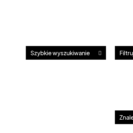
Szybkie wyszukiwanie
Filtr
Samolot
Autokar
Samochód
Kolonie i obozy
Znal