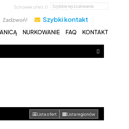
Schowek ofert:
0
Szybki kontakt
Zadzwoń!
RANICĄ
NURKOWANIE
FAQ
KONTAKT
Lista ofert
Lista regionów