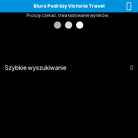
Biuro Podróży Victoria Travel
Proszę czekać, trwa ładowanie wyników...
Schowek ofert:
0
Szybkie wyszukiwanie
Samolot
Autokar
Samochód
Kolonie i obozy